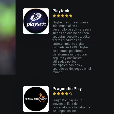
Playtech
Playtech es una empresa
líder mundial en el
desarrollo de software para
juegos de casino en línea,
apuestas deportivas, póker
y otros productos de
entretenimiento digital.
Fundada en 1999, Playtech
se destaca por ofrecer
plataformas innovadoras,
seguras y confiables,
utilizadas por los
principales casinos y
operadores de juegos en el
mundo.
Pragmatic Play
Pragmatic Play es un
proveedor líder de
contenido para la industria
de juegos online,