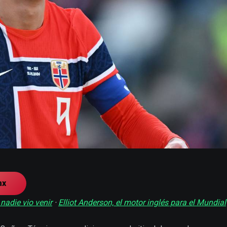
mx
 nadie vio venir
·
Elliot Anderson, el motor inglés para el Mundial