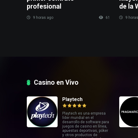
profesional
de la
9 horas ago
61
9 horas
Casino en Vivo
Playtech
Playtech es una empresa
líder mundial en el
desarrollo de software para
juegos de casino en línea,
apuestas deportivas, póker
y otros productos de