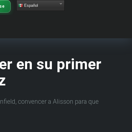
Español
se
er en su primer
z
Anfield, convencer a Alisson para que