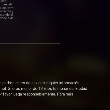
cionar
y competir
 sobrevivir
ambiante y
entando el
ivencia del
 padres antes de enviar cualquier información
rnet. Si eres menor de 18 años (o menor de la edad
, por favor juega responsablemente. Para más