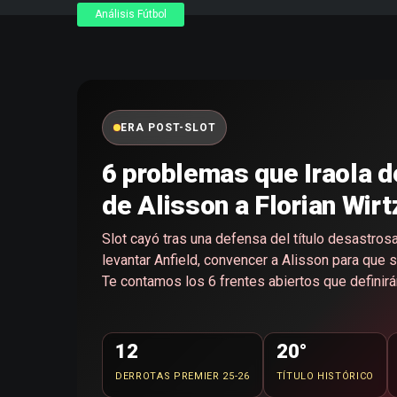
Análisis Fútbol
ERA POST-SLOT
6 problemas que Iraola d
de Alisson a Florian Wirt
Slot cayó tras una defensa del título desastrosa
levantar Anfield, convencer a Alisson para que se
Te contamos los 6 frentes abiertos que definir
12
20°
DERROTAS PREMIER 25-26
TÍTULO HISTÓRICO