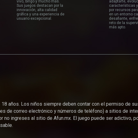
vivo, bingo y mucho más.
adaptarte, evolu
Sus juegos destacan por la
características 
innovación, alta calidad
por recursos para
gráfica y una experiencia de
en un entorno c
usuario excepcional.
desafiante, enfr
reto de la superv
más apto.
18 años. Los niños siempre deben contar con el permiso de sus
 de correo electrónico y números de teléfono) a sitios de inte
vor no ingreses al sitio de Afun.mx. El juego puede ser adictivo
sable.