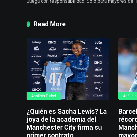
Juega con responsabilidad. Solo para mayores de 18
Read More
Análisis Fútbol
Análisis
¿Quién es Sacha Lewis? La
Barcel
joya de la academia del
récord
Manchester City firma su
Manche
primer contrato
mayor 