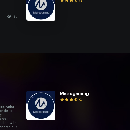
37
Microgaming
innovador
onde los
 y
propias
ales. A lo
 tendrás que