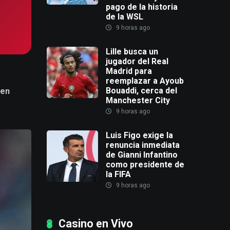
pago de la historia
de la WSL
9 horas ago
Lille busca un
jugador del Real
Madrid para
reemplazar a Ayoub
Bouaddi, cerca del
 en
Manchester City
9 horas ago
Luis Figo exige la
renuncia inmediata
de Gianni Infantino
como presidente de
la FIFA
9 horas ago
Casino en Vivo