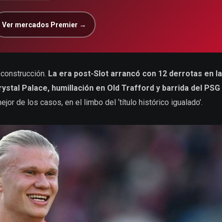
Ver mercados Premier →
econstrucción.
La era post-Slot arrancó con 12 derrotas en la
ystal Palace, humillación en Old Trafford y barrida del PSG
or de los casos, en el limbo del ‘título histórico igualado’.