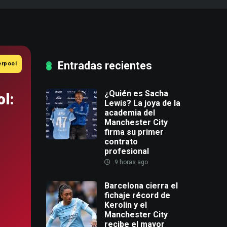
Entradas recientes
erpool
¿Quién es Sacha
ol:
Lewis? La joya de la
academia del
Manchester City
firma su primer
contrato
profesional
9 horas ago
Barcelona cierra el
fichaje récord de
Kerolin y el
Manchester City
recibe el mayor