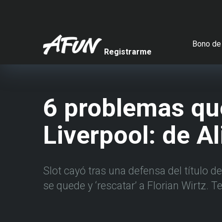
Bono de 
Registrarme
6 problemas que
Liverpool: de Al
Slot cayó tras una defensa del título d
se quede y ‘rescatar’ a Florian Wirtz. 