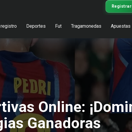
Registrar
registro
Deportes
Fut
Tragamonedas
Apuestas
tivas Online: ¡Domi
egias Ganadoras