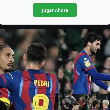
¡Jugar Ahora!