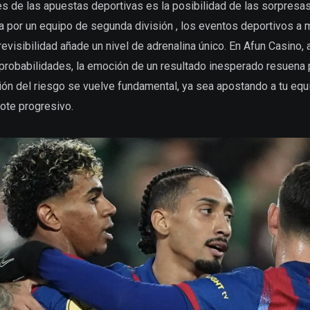
s de las apuestas deportivas es la posibilidad de las sorpresas
a por un equipo de segunda división , los eventos deportivos a
revisibilidad añade un nivel de adrenalina único. En Afun Casino
probabilidades, la emoción de un resultado inesperado resuena
tión del riesgo se vuelve fundamental, ya sea apostando a tu equ
ote progresivo.