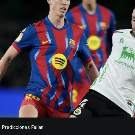
s Predicciones Fallan