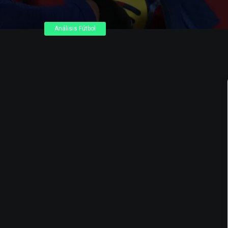
Análisis Fútbol