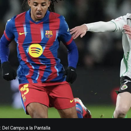
 Del Campo a la Pantalla