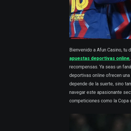
Bienvenido a Afun Casino, tu 
apuestas deportivas online
recompensas. Ya seas un fanáti
deportivas online ofrecen una
depende de la suerte, sino tam
navegar este apasionante sect
competiciones como la Copa d