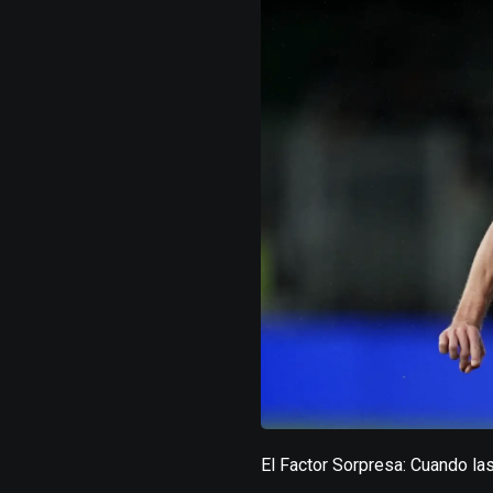
El Factor Sorpresa: Cuando la