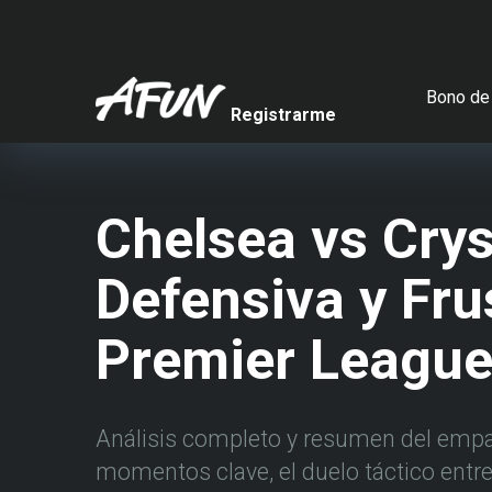
Bono de 
Registrarme
Chelsea vs Cry
Defensiva y Fru
Premier Leagu
Análisis completo y resumen del empat
momentos clave, el duelo táctico entr