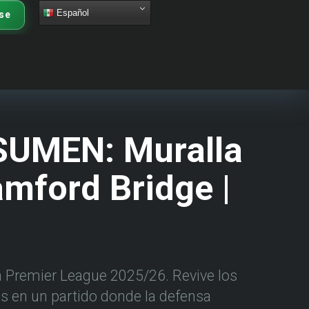
Español
se
ESUMEN: Muralla
amford Bridge |
la Premier League 2025/26. Revive los
as en un partido donde la defensa