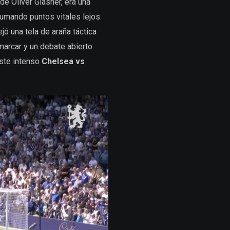
e Oliver Glasner, era una
sumando puntos vitales lejos
jó una tela de araña táctica
marcar y un debate abierto
este intenso
Chelsea vs