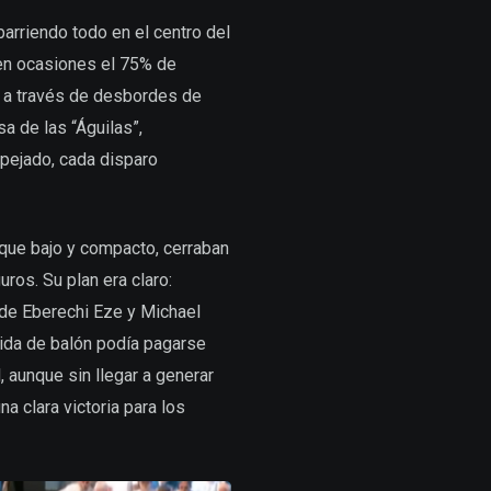
rriendo todo en el centro del
en ocasiones el 75% de
s, a través de desbordes de
a de las “Águilas”,
pejado, cada disparo
oque bajo y compacto, cerraban
ros. Su plan era claro:
o de Eberechi Eze y Michael
lida de balón podía pagarse
, aunque sin llegar a generar
a clara victoria para los