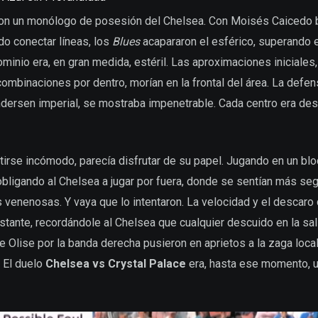
on un monólogo de posesión del Chelsea. Con Moisés Caicedo ba
o conectar líneas, los
Blues
acapararon el esférico, superando 
minio era, en gran medida, estéril. Las aproximaciones iniciale
mbinaciones por dentro, morían en la frontal del área. La defens
ersen imperial, se mostraba impenetrable. Cada centro era des
ntirse incómodo, parecía disfrutar de su papel. Jugando en un bl
 obligando al Chelsea a jugar por fuera, donde se sentían más segu
s venenosas. Y vaya que lo intentaron. La velocidad y el descar
tante, recordándole al Chelsea que cualquier descuido en la sa
e Olise por la banda derecha pusieron en aprietos a la zaga local
. El duelo
Chelsea vs Crystal Palace
era, hasta ese momento, un