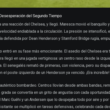
la Desesperación del Segundo Tiempo
 una reacción del Chelsea, y llegó. Maresca movió el banquillo y
locidad endiablada a la circulación. La presión se intensificó, 
ería defendida por Dean Henderson y Stamford Bridge rugía, empu
 entró en su fase más emocionante. El asedio del Chelsea era to
a llegó en una jugada vertiginosa: un centro raso desde la izqui
. El senegalés remató de primeras, con violencia, pero su dispa
 en el poste izquierdo de un Henderson ya vencido. ¡Era increíble!
n auténtico bombardeo. Centros llovían desde ambas bandas, re
 grada se convertía en un grito de angustia con cada oportunidad 
l Marc Guéhi y un Andersen que lo despejaba todo por aire y por 
isitante se multiplicó en tareas defensivas, celebrando cada des