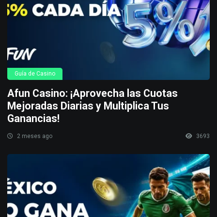
Guía de Casino
Afun Casino: ¡Aprovecha las Cuotas
Mejoradas Diarias y Multiplica Tus
Ganancias!
2 meses ago
3693