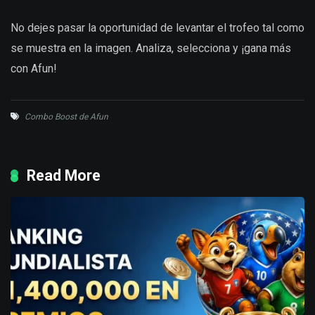
No dejes pasar la oportunidad de levantar el trofeo tal como
se muestra en la imagen. Analiza, selecciona y ¡gana más
con Afun!
Combo Boost de Afun
Read More