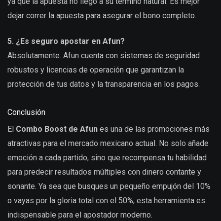
ya que la apuesta no llegó a su término natural. Es mejor
dejar correr la apuesta para asegurar el bono completo.
5. ¿Es seguro apostar en Afun?
Absolutamente. Afun cuenta con sistemas de seguridad
robustos y licencias de operación que garantizan la
protección de tus datos y la transparencia en los pagos.
Conclusión
El
Combo Boost de Afun
es una de las promociones más
atractivas para el mercado mexicano actual. No solo añade
emoción a cada partido, sino que recompensa tu habilidad
para predecir resultados múltiples con dinero contante y
sonante. Ya sea que busques un pequeño empujón del 10%
o vayas por la gloria total con el 50%, esta herramienta es
indispensable para el apostador moderno.