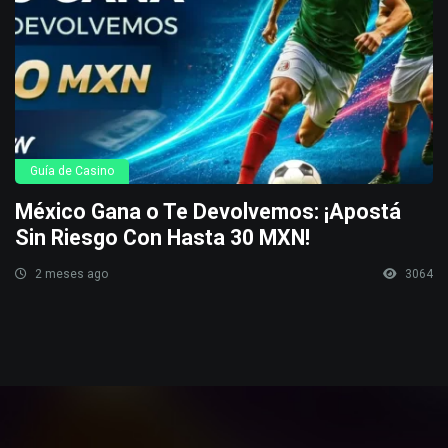
Guía de Casino
México Gana o Te Devolvemos: ¡Apostá
Sin Riesgo Con Hasta 30 MXN!
2 meses ago
3064