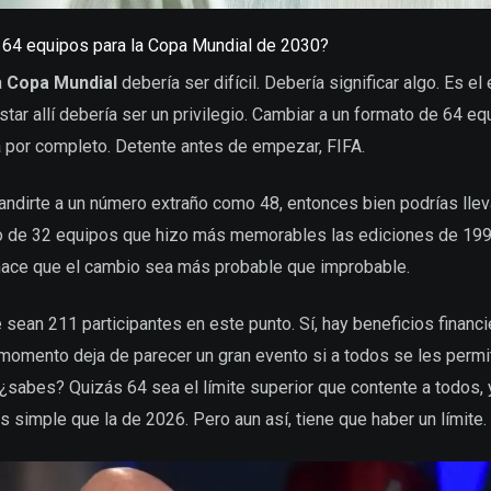
a 64 equipos para la Copa Mundial de 2030?
a
Copa Mundial
debería ser difícil. Debería significar algo. Es e
tar allí debería ser un privilegio. Cambiar a un formato de 64 eq
ría por completo. Detente antes de empezar, FIFA.
andirte a un número extraño como 48, entonces bien podrías llev
to de 32 equipos que hizo más memorables las ediciones de 19
 hace que el cambio sea más probable que improbable.
ean 211 participantes en este punto. Sí, hay beneficios financi
 momento deja de parecer un gran evento si a todos se les permite
, ¿sabes? Quizás 64 sea el límite superior que contente a todos, y
 simple que la de 2026. Pero aun así, tiene que haber un límite.