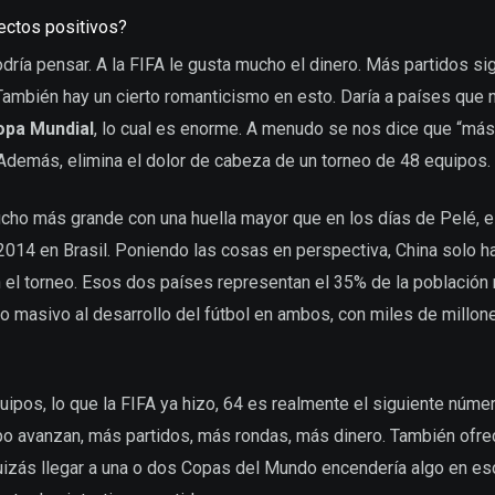
ectos positivos?
dría pensar. A la FIFA le gusta mucho el dinero. Más partidos sig
 También hay un cierto romanticismo en esto. Daría a países que 
opa Mundial
, lo cual es enorme. A menudo se nos dice que “más 
Además, elimina el dolor de cabeza de un torneo de 48 equipos.
cho más grande con una huella mayor que en los días de Pelé, e
014 en Brasil. Poniendo las cosas en perspectiva, China solo ha
n el torneo. Esos dos países representan el 35% de la población
lso masivo al desarrollo del fútbol en ambos, con miles de millo
uipos, lo que la FIFA ya hizo, 64 es realmente el siguiente númer
o avanzan, más partidos, más rondas, más dinero. También ofrece
 Quizás llegar a una o dos Copas del Mundo encendería algo en 