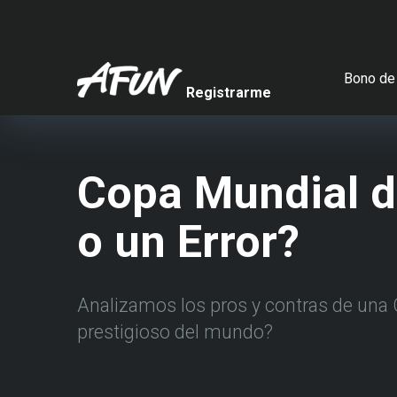
Bono de 
Registrarme
Copa Mundial de
o un Error?
Analizamos los pros y contras de una C
prestigioso del mundo?