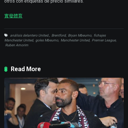
otros con etiquetas de precio similares.
實發體育
análisis delantero United.
,
Brentford
,
Bryan Mbeumo
,
fichajes
Manchester United
,
goles Mbeumo
,
Manchester United
,
Premier League
,
Ruben Amorim
Read More