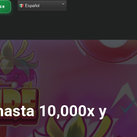
Español
se
 hasta 10,000x y