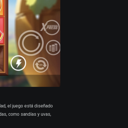
dad, el juego está diseñado
das, como sandías y uvas,