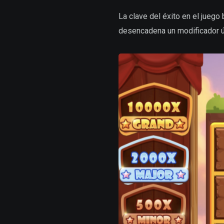
La clave del éxito en el jueg
desencadena un modificador ú