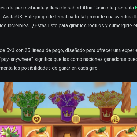
cia de juego vibrante y llena de sabor! Afun Casino te presenta
vatarUX. Este juego de temática frutal promete una aventura lle
ios increíbles . ¿Estás listo para girar los rodillos y sumergirte
ot de 5×3 con 25 líneas de pago, diseñado para ofrecer una experie
“pay-anywhere” significa que las combinaciones ganadoras pued
umenta las posibilidades de ganar en cada giro .