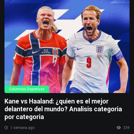
Columnas Deportivas
Kane vs Haaland: ¿quien es el mejor
delantero del mundo? Analisis categoria
por categoria
1 semana ago
239