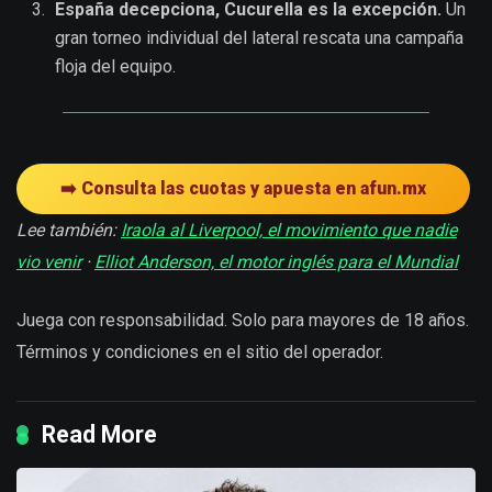
España decepciona, Cucurella es la excepción.
Un
gran torneo individual del lateral rescata una campaña
floja del equipo.
➡️ Consulta las cuotas y apuesta en afun.mx
Lee también:
Iraola al Liverpool, el movimiento que nadie
vio venir
·
Elliot Anderson, el motor inglés para el Mundial
Juega con responsabilidad. Solo para mayores de 18 años.
Términos y condiciones en el sitio del operador.
Read More