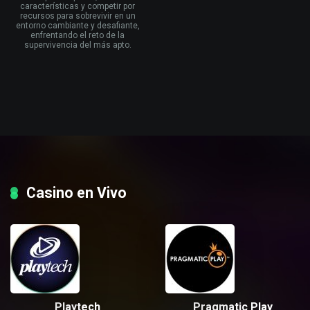
características y competir por
recursos para sobrevivir en un
entorno cambiante y desafiante,
enfrentando el reto de la
supervivencia del más apto.
Casino en Vivo
Playtech
Pragmatic Play