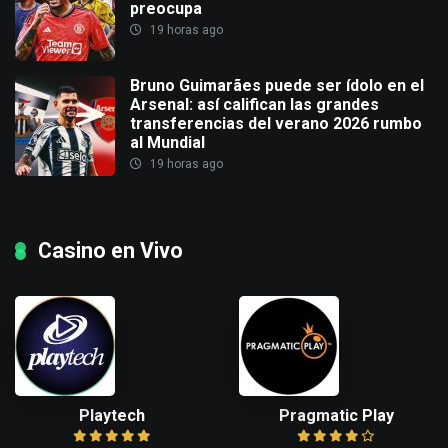
preocupa
19 horas ago
Bruno Guimarães puede ser ídolo en el
Arsenal: así califican las grandes
transferencias del verano 2026 rumbo
al Mundial
19 horas ago
Casino en Vivo
Playtech
Pragmatic Play