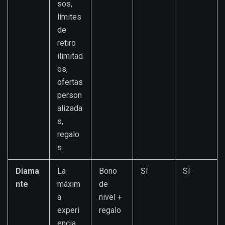
sos,
límites
de
retiro
ilimitad
os,
ofertas
person
alizada
s,
regalo
s
Diama
La
Bono
Sí
Sí
nte
máxim
de
a
nivel +
experi
regalo
encia