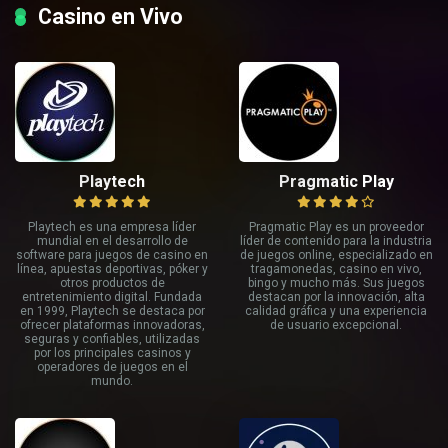
Casino en Vivo
Playtech
Pragmatic Play
Playtech es una empresa líder
Pragmatic Play es un proveedor
mundial en el desarrollo de
líder de contenido para la industria
software para juegos de casino en
de juegos online, especializado en
línea, apuestas deportivas, póker y
tragamonedas, casino en vivo,
otros productos de
bingo y mucho más. Sus juegos
entretenimiento digital. Fundada
destacan por la innovación, alta
en 1999, Playtech se destaca por
calidad gráfica y una experiencia
ofrecer plataformas innovadoras,
de usuario excepcional.
seguras y confiables, utilizadas
por los principales casinos y
operadores de juegos en el
mundo.