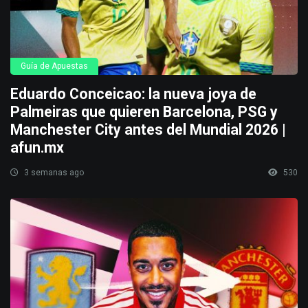
Guía de Apuestas
Eduardo Conceicao: la nueva joya de
Palmeiras que quieren Barcelona, PSG y
Manchester City antes del Mundial 2026 |
afun.mx
3 semanas ago
530