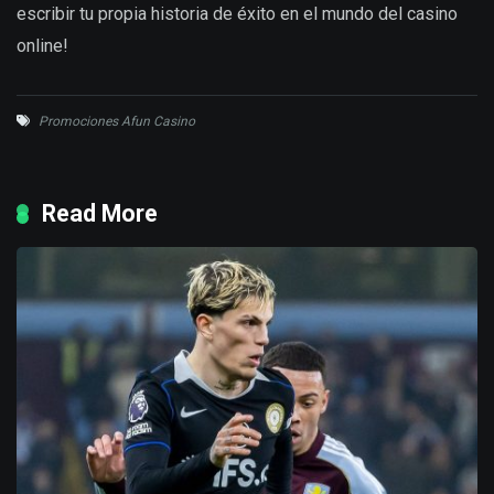
escribir tu propia historia de éxito en el mundo del casino
online!
Promociones Afun Casino
Read More