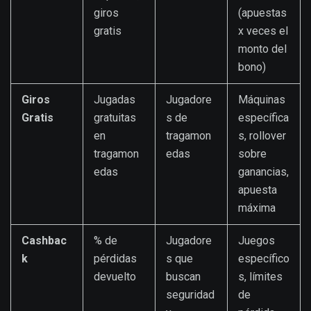
giros
(apuestas
gratis
x veces el
monto del
bono)
Giros
Jugadas
Jugadore
Máquinas
Gratis
gratuitas
s de
específica
en
tragamon
s, rollover
tragamon
edas
sobre
edas
ganancias,
apuesta
máxima
Cashbac
% de
Jugadore
Juegos
k
pérdidas
s que
específico
devuelto
buscan
s, límites
seguridad
de