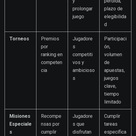
y
pérdida,
prolongar
plazo de
juego
elegibilida
d
Torneos
Premios
Jugadore
Participaci
por
s
ón,
ranking en
competiti
volumen
competen
vos y
de
cia
ambicioso
apuestas,
s
juegos
clave,
tiempo
limitado
Misiones
Recompe
Jugadore
Cumplir
Especiale
nsas por
s que
tareas
s
cumplir
disfrutan
específica