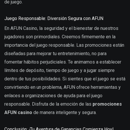
de juego.
Juego Responsable: Diversión Segura con AFUN
En AFUN Casino, la seguridad y el bienestar de nuestros
jugadores son primordiales. Creemos firmemente en la
importancia del juego responsable. Las promociones están
diseñadas para mejorar tu entretenimiento, no para
fomentar hábitos perjudiciales. Te animamos a establecer
límites de depósito, tiempo de juego y a jugar siempre
dentro de tus posibilidades. Si sientes que el juego se está
convirtiendo en un problema, AFUN ofrece herramientas y
enlaces a organizaciones de ayuda para el juego
responsable. Disfruta de la emoción de las
promociones
AFUN casino
de manera inteligente y segura.
Conclusión: ¡Tu Aventura de Ganancias Comienza Hoy!