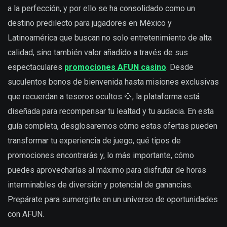
a la perfección, y por ello se ha consolidado como un
destino predilecto para jugadores en México y
Latinoamérica que buscan no solo entretenimiento de alta
calidad, sino también valor añadido a través de sus
espectaculares
promociones AFUN casino
. Desde
suculentos bonos de bienvenida hasta misiones exclusivas
que recuerdan a tesoros ocultos 💎, la plataforma está
diseñada para recompensar tu lealtad y tu audacia. En esta
guía completa, desglosaremos cómo estas ofertas pueden
transformar tu experiencia de juego, qué tipos de
promociones encontrarás y, lo más importante, cómo
puedes aprovecharlas al máximo para disfrutar de horas
interminables de diversión y potencial de ganancias.
Prepárate para sumergirte en un universo de oportunidades
con AFUN.