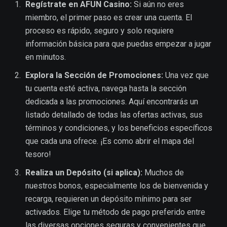
Regístrate en AFUN Casino:
Si aún no eres
miembro, el primer paso es crear una cuenta. El
proceso es rápido, seguro y solo requiere
información básica para que puedas empezar a jugar
en minutos.
Explora la Sección de Promociones:
Una vez que
tu cuenta esté activa, navega hasta la sección
dedicada a las promociones. Aquí encontrarás un
listado detallado de todas las ofertas activas, sus
términos y condiciones, y los beneficios específicos
que cada una ofrece. ¡Es como abrir el mapa del
tesoro!
Realiza un Depósito (si aplica):
Muchos de
nuestros bonos, especialmente los de bienvenida y
recarga, requieren un depósito mínimo para ser
activados. Elige tu método de pago preferido entre
las diversas opciones seguras y convenientes que