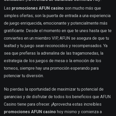
Las
promociones AFUN casino
son mucho más que
simples ofertas; son la puerta de entrada a una experiencia
de juego enriquecida, emocionante y potencialmente más
gratificante. Desde el momento en que te unes hasta que te
conviertes en un miembro VIP, AFUN se asegura de que tu
lealtad y tu juego sean reconocidos y recompensados. Ya
sea que prefieras la adrenalina de las tragamonedas, la
estrategia de los juegos de mesa o la emoción de los
torneos, siempre hay una promoción esperando para
potenciar tu diversión.
No pierdas la oportunidad de maximizar tu potencial de
ganancias y de disfrutar de todos los beneficios que AFUN
Casino tiene para ofrecer. ¡Aprovecha estas increíbles
promociones AFUN casino
hoy mismo y comienza a