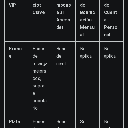
VIP
cios
mpens
de
de
Clave
a al
Bonific
Cuent
Ascen
ación
a
der
Mensu
Perso
al
nal
Bronc
Bonos
Bono
No
No
e
de
de
aplica
aplica
recarga
nivel
mejora
dos,
soport
e
priorita
rio
Plata
Bonos
Bono
Sí
No