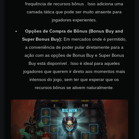
frequência de recursos bônus . Isso adiciona uma
camada tática que pode ser muito atraente para
jogadores experientes.
Opções de Compra de Bônus (Bonus Buy and
Super Bonus Buy):
Em mercados onde é permitido,
a conveniência de poder pular diretamente para a
ação com as opções de Bonus Buy e Super Bonus
Buy está disponível . Isso é ideal para aqueles
jogadores que querem ir direto aos momentos mais
intensos do jogo, sem ter que esperar que os
recursos bônus se ativem naturalmente.