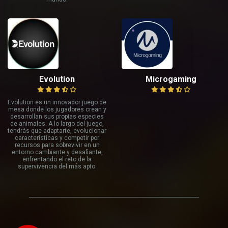
Evolution
Microgaming
Evolution es un innovador juego de
mesa donde los jugadores crean y
desarrollan sus propias especies
de animales. A lo largo del juego,
tendrás que adaptarte, evolucionar
características y competir por
recursos para sobrevivir en un
entorno cambiante y desafiante,
enfrentando el reto de la
supervivencia del más apto.