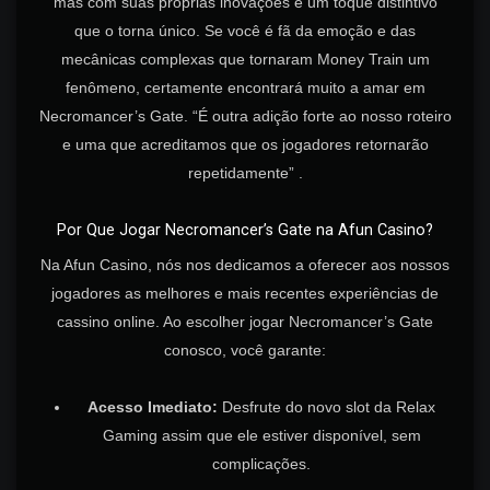
mas com suas próprias inovações e um toque distintivo
que o torna único. Se você é fã da emoção e das
mecânicas complexas que tornaram Money Train um
fenômeno, certamente encontrará muito a amar em
Necromancer’s Gate. “É outra adição forte ao nosso roteiro
e uma que acreditamos que os jogadores retornarão
repetidamente” .
Por Que Jogar Necromancer’s Gate na Afun Casino?
Na Afun Casino, nós nos dedicamos a oferecer aos nossos
jogadores as melhores e mais recentes experiências de
cassino online. Ao escolher jogar Necromancer’s Gate
conosco, você garante:
Acesso Imediato:
Desfrute do novo slot da Relax
Gaming assim que ele estiver disponível, sem
complicações.