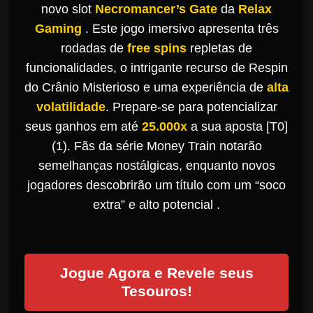
novo slot
Necromancer’s Gate
da
Relax
Gaming
. Este jogo imersivo apresenta três
rodadas de
free spins
repletas de
funcionalidades, o intrigante recurso de Respin
do Crânio Misterioso e uma experiência de
alta
volatilidade
. Prepare-se para potencializar
seus ganhos em até
25.000x
a sua aposta [T0]
(1). Fãs da série Money Train notarão
semelhanças nostálgicas, enquanto novos
jogadores descobrirão um título com um “soco
extra” e alto potencial .
Jogue Agora e Revele seus
Tesouros!