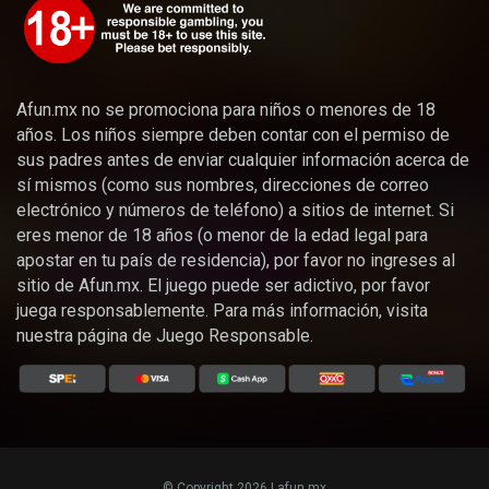
Afun.mx no se promociona para niños o menores de 18
años. Los niños siempre deben contar con el permiso de
sus padres antes de enviar cualquier información acerca de
sí mismos (como sus nombres, direcciones de correo
electrónico y números de teléfono) a sitios de internet. Si
eres menor de 18 años (o menor de la edad legal para
apostar en tu país de residencia), por favor no ingreses al
sitio de Afun.mx. El juego puede ser adictivo, por favor
juega responsablemente. Para más información, visita
nuestra página de Juego Responsable.
© Copyright 2026 |
afun mx