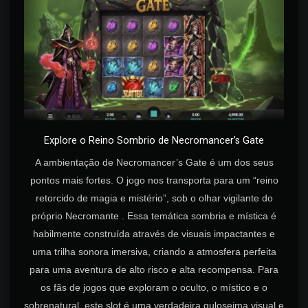
Explore o Reino Sombrio de Necromancer’s Gate
A ambientação de Necromancer’s Gate é um dos seus
pontos mais fortes. O jogo nos transporta para um “reino
retorcido de magia e mistério”, sob o olhar vigilante do
próprio Necromante . Essa temática sombria e mística é
habilmente construída através de visuais impactantes e
uma trilha sonora imersiva, criando a atmosfera perfeita
para uma aventura de alto risco e alta recompensa. Para
os fãs de jogos que exploram o oculto, o místico e o
sobrenatural, este slot é uma verdadeira guloseima visual e