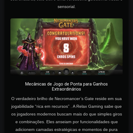
sensorial.
Mecânicas de Jogo de Ponta para Ganhos
Extraordinários
O verdadeiro brilho de Necromancer’s Gate reside em sua
jogabilidade “rica em recursos” . A Relax Gaming sabe que
os jogadores modernos buscam mais do que simples giros
e combinações. Eles anseiam por funcionalidades que
adicionem camadas estratégicas e momentos de pura