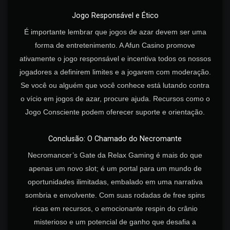
Jogo Responsável e Ético
É importante lembrar que jogos de azar devem ser uma
forma de entretenimento. A Afun Casino promove
ativamente o jogo responsável e incentiva todos os nossos
jogadores a definirem limites e a jogarem com moderação.
Se você ou alguém que você conhece está lutando contra
o vício em jogos de azar, procure ajuda. Recursos como o
Jogo Consciente podem oferecer suporte e orientação.
Conclusão: O Chamado do Necromante
Necromancer’s Gate da Relax Gaming é mais do que
apenas um novo slot; é um portal para um mundo de
oportunidades ilimitadas, embalado em uma narrativa
sombria e envolvente. Com suas rodadas de free spins
ricas em recursos, o emocionante respin do crânio
misterioso e um potencial de ganho que desafia a