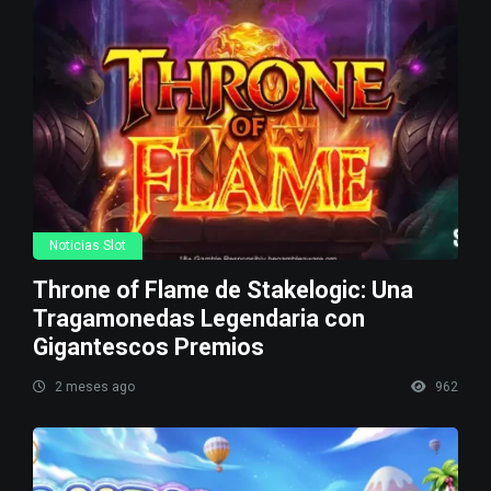
Noticias Slot
Throne of Flame de Stakelogic: Una
Tragamonedas Legendaria con
Gigantescos Premios
2 meses ago
962