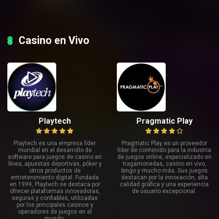
Casino en Vivo
Playtech
Pragmatic Play
Playtech es una empresa líder
Pragmatic Play es un proveedor
mundial en el desarrollo de
líder de contenido para la industria
software para juegos de casino en
de juegos online, especializado en
línea, apuestas deportivas, póker y
tragamonedas, casino en vivo,
otros productos de
bingo y mucho más. Sus juegos
entretenimiento digital. Fundada
destacan por la innovación, alta
en 1999, Playtech se destaca por
calidad gráfica y una experiencia
ofrecer plataformas innovadoras,
de usuario excepcional.
seguras y confiables, utilizadas
por los principales casinos y
operadores de juegos en el
mundo.