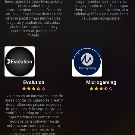
línea, apuestas deportivas, póker y
tragamonedas, casino en vivo,
otros productos de
bingo y mucho más. Sus juegos
entretenimiento digital. Fundada
destacan por la innovación, alta
en 1999, Playtech se destaca por
calidad gráfica y una experiencia
ofrecer plataformas innovadoras,
de usuario excepcional.
seguras y confiables, utilizadas
por los principales casinos y
operadores de juegos en el
mundo.
Evolution
Microgaming
Evolution es un innovador juego de
mesa donde los jugadores crean y
desarrollan sus propias especies
de animales. A lo largo del juego,
tendrás que adaptarte, evolucionar
características y competir por
recursos para sobrevivir en un
entorno cambiante y desafiante,
enfrentando el reto de la
supervivencia del más apto.