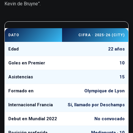
Kevin de Bruyne”.
DATO
CIFRA · 2025-26 (CITY)
Edad
22 años
Goles en Premier
10
Asistencias
15
Formado en
Olympique de Lyon
Internacional Francia
Sí, llamado por Deschamps
Debut en Mundial 2022
No convocado
Posición preferida
Mediapunta · 10