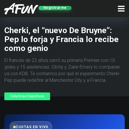
Registrarme
Cherki, el “nuevo De Bruyne”:
Pep lo forja y Francia lo recibe
como genio
El francés de 22 años cerró su primera Premier con 10
goles y 15 asistencias. Clichy y Zaire-Emery lo comparan
ya con KDB. Te contamos por qué el experimento Cherki-
Pep puede redefinir al Manchester City y a Francia.
Columnas Deportivas
CUOTAS EN VIVO