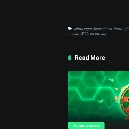
cómo jugar Space Quest: Earth
,
gir
media
,
Wilds-on-the-way
Read More
Últimas entradas