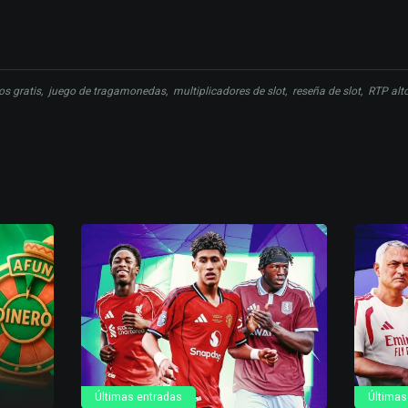
os gratis
,
juego de tragamonedas
,
multiplicadores de slot
,
reseña de slot
,
RTP alt
Últimas entradas
Últimas