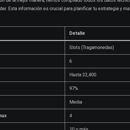
ión de la mejor manera, hemos compilado todos los datos técnic
nder. Esta información es crucial para planificar tu estrategia y 
Detalle
Slots (Tragamonedas)
6
Hasta 32,400
97%
Media
nus
4
10 o más