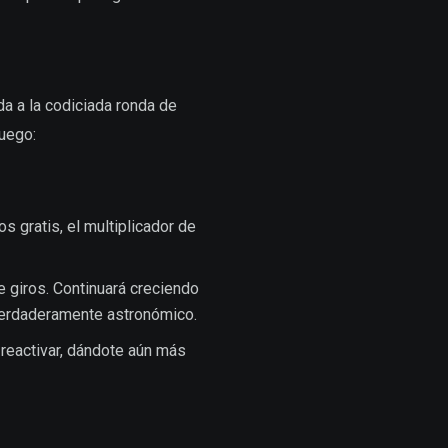
da a la codiciada ronda de
juego:
s gratis, el multiplicador de
e giros. Continuará creciendo
 verdaderamente astronómico.
 reactivar, dándote aún más