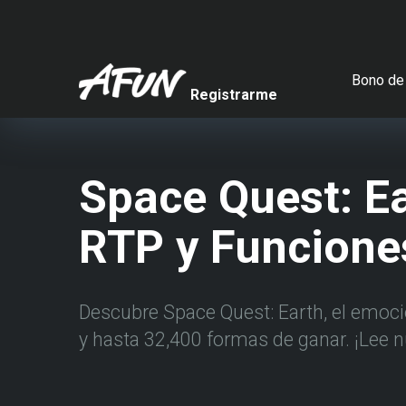
Bono de 
Registrarme
Space Quest: Ea
RTP y Funcione
Descubre Space Quest: Earth, el emoci
y hasta 32,400 formas de ganar. ¡Lee n