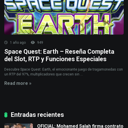
1 año ago
949
Space Quest: Earth – Reseña Completa
del Slot, RTP y Funciones Especiales
Descubre Space Quest: Earth, el emocionante juego de tragamonedas con
un RTP del 97%, multiplicadores que crecen sin ...
Read more »
Entradas recientes
OFICIAL: Mohamed Salah firma contrato