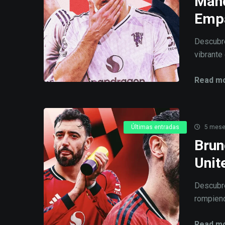
Manc
Empa
Descubre
vibrante
Read mo
Últimas entradas
5 mese
Brun
Unit
Descubre
rompiend
Read mo