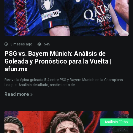
3 meses ago
545
PSG vs. Bayern Múnich: Análisis de
Goleada y Pronóstico para la Vuelta |
afun.mx
Revive la épica goleada 5-4 entre PSG y Bayern Munich en la Champions
League. Análisis detallado, rendimiento de ...
Read more »
Análisis Fútbol