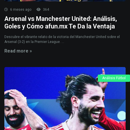
6 meses ago
364
Arsenal vs Manchester United: Análisis,
Goles y Cómo afun.mx Te Da la Ventaja
Descubre el vibrante relato de la victoria del Manchester United sobre el
Arsenal (3-2) en la Premier League. ...
Read more »
Análisis Fútbol