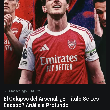
4 meses ago
220
El Colapso del Arsenal: ¿El Título Se Les
Escapó? Análisis Profundo