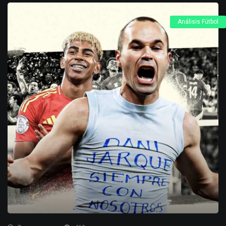
Análisis Fútbol