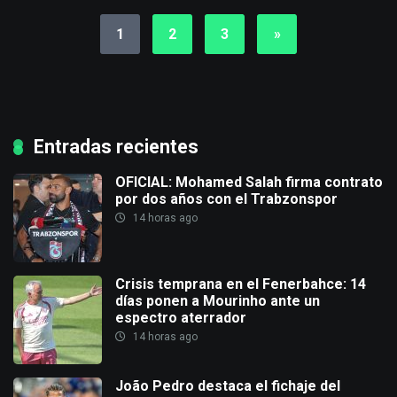
1
2
3
»
Entradas recientes
OFICIAL: Mohamed Salah firma contrato
por dos años con el Trabzonspor
14 horas ago
Crisis temprana en el Fenerbahce: 14
días ponen a Mourinho ante un
espectro aterrador
14 horas ago
João Pedro destaca el fichaje del