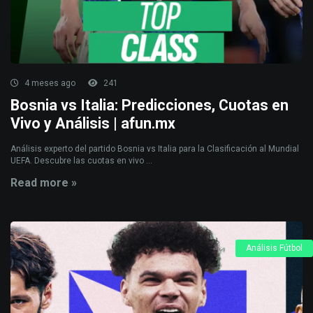
4 meses ago
241
Bosnia vs Italia: Predicciones, Cuotas en
Vivo y Análisis | afun.mx
Análisis experto del partido Bosnia vs Italia para la Clasificación al Mundial
UEFA. Descubre las cuotas en vivo ...
Read more »
Análisis Fútbol