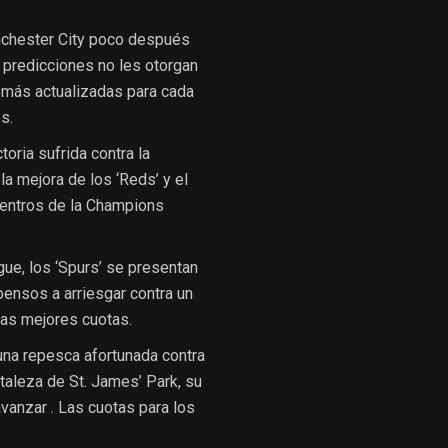
nchester City poco después
 predicciones no les otorgan
s más actualizadas para cada
s.
toria sufrida contra la
a mejora de los ‘Reds’ y el
entros de la Champions
ue, los ‘Spurs’ se presentan
pensos a arriesgar contra un
las mejores cuotas.
una repesca afortunada contra
taleza de St. James’ Park, su
avanzar . Las cuotas para los