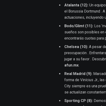
Atalanta (12):
Un equipo 
el Borussia Dortmund . A
actuaciones, incluyendo un
Bodo/Glimt (11):
Los ‘mat
sueños son posibles en e
encontrarás cuotas para 
Chelsea (10):
A pesar de
preocupación . Enfrentar
jugar a su favor . Descu
afun.mx
.
Real Madrid (9):
Marcado 
forma de Vinícius Jr., la
City siempre es una prue
se actualizan constante
Sporting CP (8):
Demostr