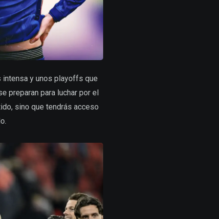
 intensa y unos playoffs que
 preparan para luchar por el
rtido, sino que tendrás acceso
o.