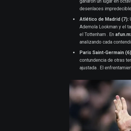
ganaron un lugar en octav
desenlaces impredecibles
Atlético de Madrid (7):
U
Ademola Lookman y el tal
el Tottenham . En
afun.m
analizando cada contendi
Paris Saint-Germain (6)
contundencia de otras tem
ajustada . El enfrentamie