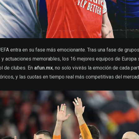
EFA entra en su fase más emocionante. Tras una fase de grupos
 y actuaciones memorables, los 16 mejores equipos de Europa se
ol de clubes. En
afun.mx
, no solo vivirás la emoción de cada pa
tóricos, y las cuotas en tiempo real más competitivas del mercad