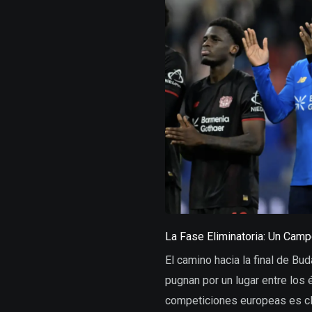
La Fase Eliminatoria: Un Camp
El camino hacia la final de B
pugnan por un lugar entre los é
competiciones europeas es cla