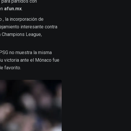
 para partidos con
en
afun.mx
.
 , la incorporación de
ejamiento interesante contra
la Champions League,
l PSG no muestra la misma
u victoria ante el Mónaco fue
e favorito.