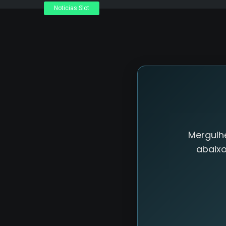
Noticias Slot
Mergulh
abaixo