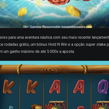
ores para uma aventura náutica com seu mais recente lançament
rece rodadas grátis, um bônus Hold N Win e a opção super stake
om um ganho máximo de até 5.000x a aposta.