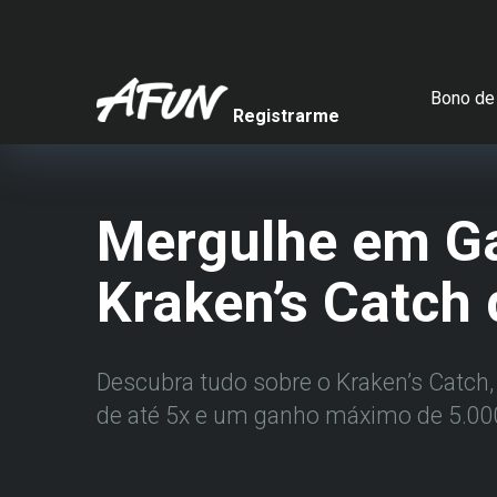
Bono de 
Registrarme
Mergulhe em G
Kraken’s Catch 
Descubra tudo sobre o Kraken’s Catch, 
de até 5x e um ganho máximo de 5.000