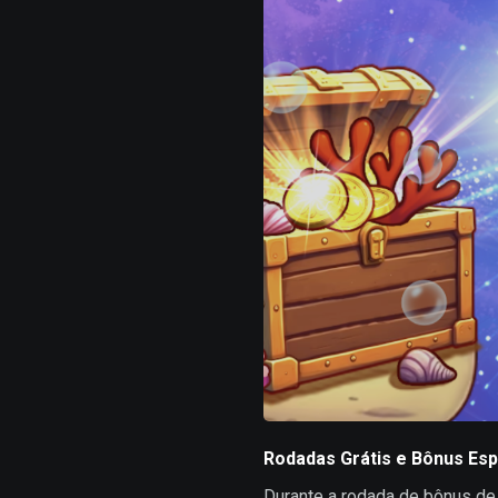
Rodadas Grátis e Bônus Esp
Durante a rodada de bônus de