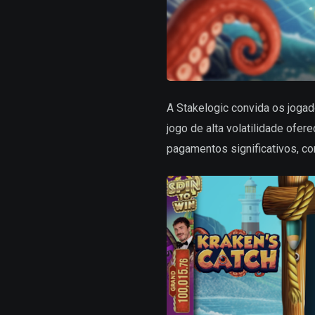
A Stakelogic convida os jogad
jogo de alta volatilidade ofe
pagamentos significativos, c