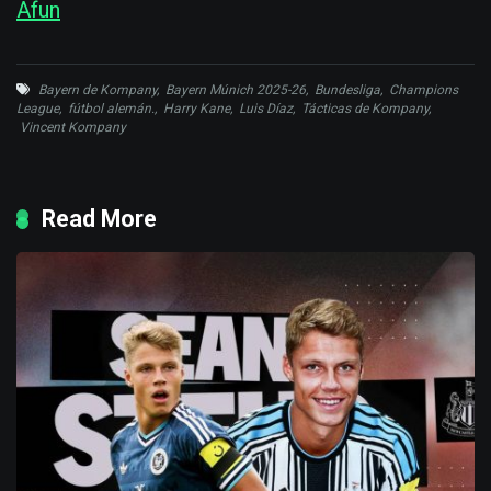
Afun
Bayern de Kompany
,
Bayern Múnich 2025-26
,
Bundesliga
,
Champions
League
,
fútbol alemán.
,
Harry Kane
,
Luis Díaz
,
Tácticas de Kompany
,
Vincent Kompany
Read More